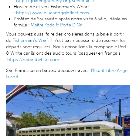
:
http://goldengateferry.org/schedules/
Horaire de et vers Fisherman's Wharf
:
https://www.blueandgoldfleet.com
Profitez de Saussalito après notre visite à vélo, idéale en
famille :
Maître Yoda & Porte D'Or
Vous pouvez aussi faire des croisières dans la baie à partir
de
Fisherman’s Warf
, il n'est pas nécessaire de réserver, les
départs sont réguliers. Nous conseillons la compagnie Red
& White car ils ont des audio tours (casques) en français
:
https://redandwhite.com
San Francisco en bateau découvrir avec :
l'Esprit Libre Angel
Island