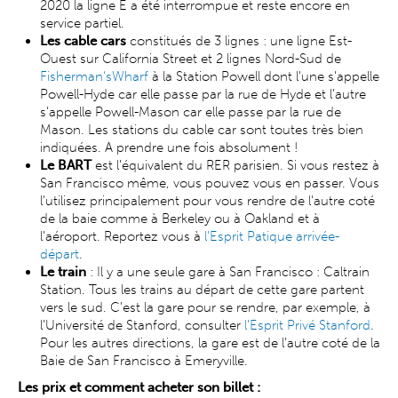
2020 la ligne E a été interrompue et reste encore en
service partiel.
Les cable cars
constitués de 3 lignes : une ligne Est-
Ouest sur California Street et 2 lignes Nord-Sud de
Fisherman‘sWharf
à la Station Powell dont l'une s’appelle
Powell-Hyde car elle passe par la rue de Hyde et l’autre
s’appelle Powell-Mason car elle passe par la rue de
Mason. Les stations du cable car sont toutes très bien
indiquées. A prendre une fois absolument !
Le
BART
est l’équivalent du RER parisien. Si vous restez à
San Francisco même, vous pouvez vous en passer. Vous
l'utilisez principalement pour vous rendre de l'autre coté
de la baie comme à Berkeley ou à Oakland et à
l’aéroport. Reportez vous à
l'Esprit Patique arrivée-
départ
.
Le train
: Il y a une seule gare à San Francisco : Caltrain
Station. Tous les trains au départ de cette gare partent
vers le sud. C’est la gare pour se rendre, par exemple, à
l’Université de Stanford, consulter
l'Esprit Privé Stanford
.
Pour les autres directions, la gare est de l’autre coté de la
Baie de San Francisco à Emeryville.
Les prix et comment acheter son billet :