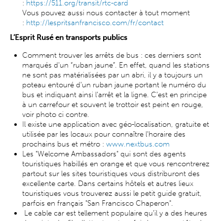
:
https://511.org/transit/rtc-card
Vous pouvez aussi nous contacter à tout moment
:
http://lespritsanfrancisco.com/fr/contact
L’Esprit Rusé en transports publics
Comment trouver les arrêts de bus : ces derniers sont
marqués d'un “ruban jaune”. En effet, quand les stations
ne sont pas matérialisées par un abri, il y a toujours un
poteau entouré d'un ruban jaune portant le numéro du
bus et indiquant ainsi l’arrêt et la ligne. C’est en principe
à un carrefour et souvent le trottoir est peint en rouge,
voir photo ci contre.
Il existe une application avec géo-localisation, gratuite et
utilisée par les locaux pour connaître l'horaire des
prochains bus et métro :
www.nextbus.com
Les "Welcome Ambassadors" qui sont des agents
touristiques habillés en orange et que vous rencontrerez
partout sur les sites touristiques vous distriburont des
excellente carte. Dans certains hôtels et autres lieux
touristiques vous trouverez aussi le petit guide gratuit,
parfois en français "San Francisco Chaperon".
Le cable car est tellement populaire qu’il y a des heures