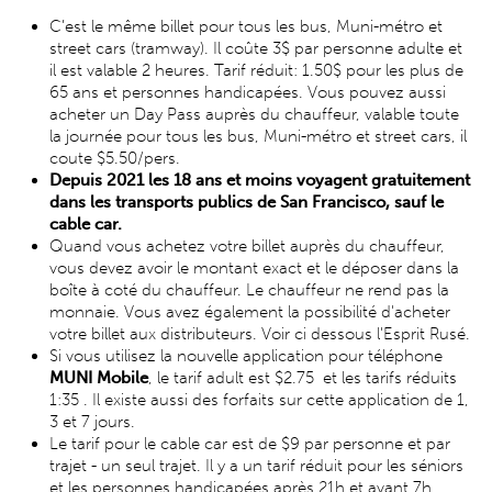
C’est le même billet pour tous les bus, Muni-métro et
street cars (tramway). Il coûte 3$ par personne adulte et
il est valable 2 heures. Tarif réduit: 1.50$ pour les plus de
65 ans et personnes handicapées. Vous pouvez aussi
acheter un Day Pass auprès du chauffeur, valable toute
la journée pour tous les bus, Muni-métro et street cars, il
coute $5.50/pers.
Depuis 2021 les 18 ans et moins voyagent gratuitement
dans les transports publics de San Francisco, sauf le
cable car.
Quand vous achetez votre billet auprès du chauffeur,
vous devez avoir le montant exact et le déposer dans la
boîte à coté du chauffeur. Le chauffeur ne rend pas la
monnaie. Vous avez également la possibilité d'acheter
votre billet aux distributeurs. Voir ci dessous l'Esprit Rusé.
Si vous utilisez la nouvelle application pour téléphone
MUNI Mobile
, le tarif adult est $2.75 et les tarifs réduits
1:35 . Il existe aussi des forfaits sur cette application de 1,
3 et 7 jours.
Le tarif pour le cable car est de $9 par personne et par
trajet - un seul trajet. Il y a un tarif réduit pour les séniors
et les personnes handicapées après 21h et avant 7h.