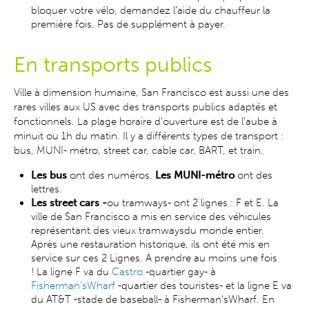
bloquer votre vélo, demandez l’aide du chauffeur la
première fois. Pas de supplément à payer.
En transports publics
Ville à dimension humaine, San Francisco est aussi une des
rares villes aux US avec des transports publics adaptés et
fonctionnels. La plage horaire d'ouverture est de l’aube à
minuit ou 1h du matin. Il y a différents types de transport :
bus, MUNI- métro, street car, cable car, BART, et train.
Les bus
ont des numéros.
Les MUNI-métro
ont des
lettres.
Les street cars -
ou tramways-
ont 2 lignes : F et E. La
ville de San Francisco a mis en service des véhicules
représentant des vieux tramwaysdu monde entier.
Après une restauration historique, ils ont été mis en
service sur ces 2 Lignes. A prendre au moins une fois
! La ligne F va du
Castro
-quartier gay- à
Fisherman‘sWharf
-quartier des touristes- et la ligne E va
du AT&T -stade de baseball- à Fisherman‘sWharf. En