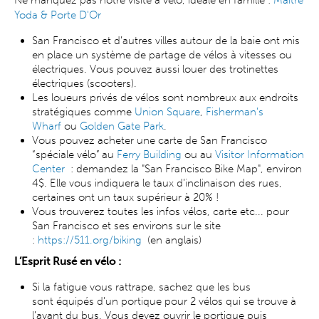
Ne manquez pas notre visite à vélo, idéale en famille :
Maître
Yoda & Porte D'Or
San Francisco et d’autres villes autour de la baie ont mis
en place un système de partage de vélos à vitesses ou
électriques. Vous pouvez aussi louer des trotinettes
électriques (scooters).
Les loueurs privés de vélos sont nombreux aux endroits
stratégiques comme
Union Square
,
Fisherman’s
Wharf
ou
Golden Gate Park
.
Vous pouvez acheter une carte de San Francisco
“spéciale vélo” au
Ferry Building
ou au
Visitor Information
Center
: demandez la "San Francisco Bike Map", environ
4$. Elle vous indiquera le taux d’inclinaison des rues,
certaines ont un taux supérieur à 20% !
Vous trouverez toutes les infos vélos, carte etc... pour
San Francisco et ses environs sur le site
:
https://511.org/biking
(en anglais)
L’Esprit Rusé en vélo :
Si la fatigue vous rattrape, sachez que les bus
sont équipés d’un portique pour 2 vélos qui se trouve à
l’avant du bus. Vous devez ouvrir le portique puis