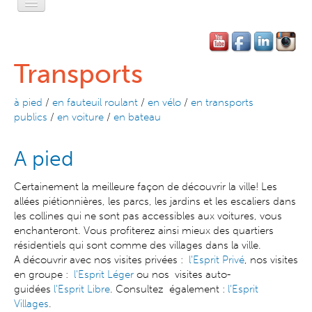
Accueil
L'Esprit Privé
Transports
L'Esprit Léger
à pied
/
en fauteuil roulant
/
en vélo
/
en transports
L'Esprit Libre
publics
/
en voiture
/
en bateau
L'Esprit Pratique
A pied
L'Esprit SF
Certainement la meilleure façon de découvrir la ville! Les
allées piétionnières, les parcs, les jardins et les escaliers dans
Contact-Réservation
les collines qui ne sont pas accessibles aux voitures, vous
enchanteront. Vous profiterez ainsi mieux des quartiers
résidentiels qui sont comme des villages dans la ville.
A découvrir avec nos visites privées :
l'Esprit Privé
, nos visites
en groupe :
l'Esprit Léger
ou nos visites auto-
guidées
l'Esprit Libre
. Consultez également :
l'Esprit
Villages
.