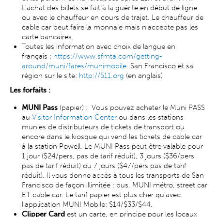
L'achat des billets se fait à la guérite en début de ligne
ou avec le chauffeur en cours de trajet. Le chauffeur de
cable car peut faire la monnaie mais n'accepte pas les
carte bancaires.
Toutes les information avec choix de langue en
français :
https://www.sfmta.com/getting-
around/muni/fares/munimobile
. San Francisco et sa
région sur le site:
http://511.org
(en anglais)
Les forfaits :
​MUNI Pass
(papier) : Vous pouvez acheter le Muni PASS
au
Visitor Information Center
ou dans les stations
munies de distributeurs de tickets de transport ou
encore dans le kiosque qui vend les tickets de cable car
à la station Powell. Le MUNI Pass peut être valable pour
1 jour ($24/pers, pas de tarif réduit), 3 jours ($36/pers
pas de tarif réduit) ou 7 jours ($47/pers pas de tarif
réduit). Il vous donne accès à tous les transports de San
Francisco de façon illimitée : bus, MUNI métro, street car
ET cable car. Le tarif papier est plus cher qu'avec
l'application MUNI Mobile: $14/$33/$44.
Clipper Card
est un carte, en principe pour les locaux