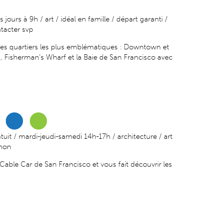
 jours à 9h / art / idéal en famille / départ garanti /
ntacter svp
 les quartiers les plus emblématiques : Downtown et
h, Fisherman's Wharf et la Baie de San Francisco avec
atuit / mardi-jeudi-samedi 14h-17h / architecture / art
 non
 Cable Car de San Francisco et vous fait découvrir les