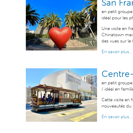
San Fra
en petit groupe 
idéal pour les p
Une visite en f
Chinatown mais 
des vues sur le
En savoir plus…
Centre-
en petit groupe 
/ idéal en famil
Cette visite en 
nouveautés du c
En savoir plus…