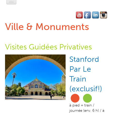
Accueil
L'Esprit Privé
Ville & Monuments
L'Esprit Léger
L'Esprit Libre
Visites Guidées Privatives
L'Esprit Pratique
Stanford
L'Esprit SF
Par Le
Contact-Réservation
Train
(exclusif!)
à pied + train /
journée (env. 6 h) / à